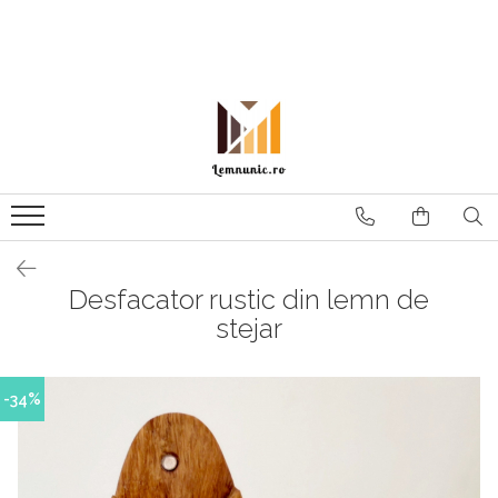
Produse
Tocatoare End Grain
Deschizatoare Sticle
Accesorii
Decoratiuni
Desfacator rustic din lemn de
stejar
-34%