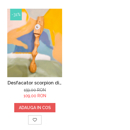
-31%
Desfacator scorpion din
lemn de stejar
159,00 RON
109,00 RON
ADAUGA IN COS